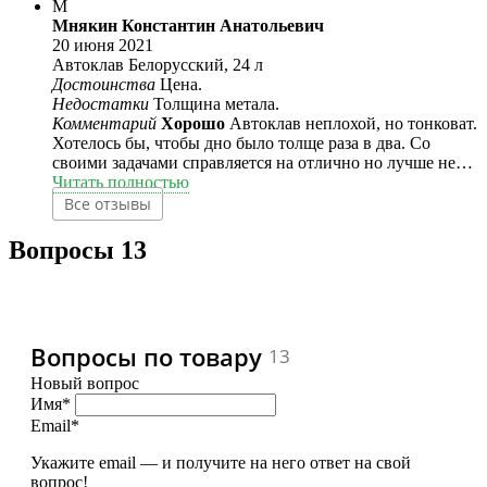
уголка.После использования запах из бака не приятный
использовал обычные твист-офф. Недостатков за эту
М
стоит,стенки внутри покрываются ржавчиной.Просушу
цену не вижу. Время покажет, но пока работой доволен.
Мнякин Константин Анатольевич
капитально и буду огнеупорной краской покрывать,чтоб
20 июня 2021
увеличить срок службы.После использования дно не
Автоклав Белорусский, 24 л
деформировалось.Тушенка в нем получилась
Достоинства
Цена.
отменная.Впрочем,если вы задумались о приобретении
Недостатки
Толщина метала.
данного автоклава,мой совет,берите!
Комментарий
Хорошо
Автоклав неплохой, но тонковат.
Хотелось бы, чтобы дно было толще раза в два. Со
своими задачами справляется на отлично но лучше не
превышать давление более 4 так как возможна
Читать полностью
деформация дна в моём случае так и произошло
Все отзывы
пришлось поработать киянкой заодно слегка
модернизировал его под автоматику.
Вопросы
13
Вопросы по товару
13
Новый вопрос
Имя*
Email*
Укажите email — и получите на него ответ на свой
вопрос!