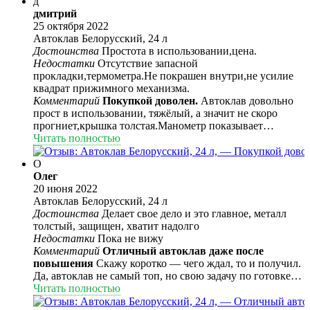
д
дмитрий
25 октября 2022
Автоклав Белорусский, 24 л
Достоинства
Простота в использовании,цена.
Недостатки
Отсутствие запасной
прокладки,термометра.Не покрашен внутри,не усилие
квадрат прижимного механизма.
Комментарий
Покупкой доволен.
Автоклав довольно
прост в использовании, тяжёлый, а значит не скоро
прогниет,крышка толстая.Манометр показывает
правильно.Впрочем все хорошо,могло бы быть,если не
Читать полностью
одно но.При распаковке обнаружил,что прокладка под
крышкой чуть чуть меньшего диаметра и при попытке
О
установить её в паз,она норовит с противоположной
Олег
стороны сьеб@ться и соответственно пропускает
20 июня 2022
воздух.Я психанул и в 5-ти местах капнул супер
Автоклав Белорусский, 24 л
клея.Теперь держит.Фумка полное г@вно!Отсутствие
Достоинства
Делает свое дело и это главное, металл
термометра «в руководстве написано,что термометра
толстый, защищен, хватит надолго
нет в комплектации».Отсутствие запасной прокладки
Недостатки
Пока не вижу
«но это я так,можно было и не писать этот пункт».При
Комментарий
Отличный автоклав даже после
использовании заметил,что при давлении 3.2
повышения
Скажу коротко — чего ждал, то и получил.
деформировался квадрат прижимного
Да, автоклав не самый топ, но свою задачу по готовке
механизма,придётся править и усиливать путём
солений и тушенок выполняет как надо, а большего мне
Читать полностью
приваривается к квадрату либо пластины либо
и не надо. Крышки не срывало за 4 раза использования,