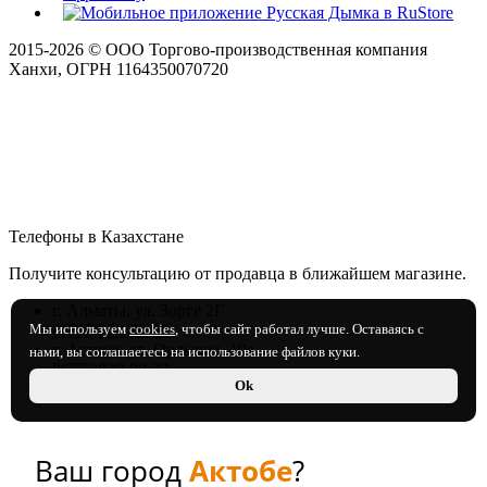
2015-
2026
© ООО Торгово-производственная компания
Ханхи, ОГРН 1164350070720
Телефоны в Казахстане
Получите консультацию от продавца в ближайшем магазине.
г. Алматы, ул. Зорге 2Г
8(707)978-30-00
Мы используем
cookies
, чтобы сайт работал лучше. Оставаясь с
г. Астана, ул. Орлыкол, 19а
нами, вы соглашаетесь на использование файлов куки.
8(775)830-90-32
Ok
Ваш город
Актобе
?