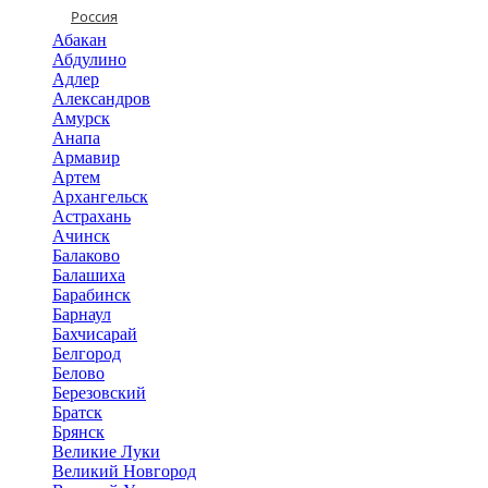
Россия
Абакан
Абдулино
Адлер
Александров
Амурск
Анапа
Армавир
Артем
Архангельск
Астрахань
Ачинск
Балаково
Балашиха
Барабинск
Барнаул
Бахчисарай
Белгород
Белово
Березовский
Братск
Брянск
Великие Луки
Великий Новгород