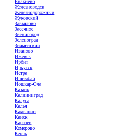
Енакиево
Железноводск
Железнодорожный
Жуковский
Завьялово
Засечное
Звенигород
Зеленоград
Знаменский
Иваново
Ижевск
Ирбит
Иркутск
Истра
Ишимбай
Йошкар-Ола
Казань
Калининград
Калуга
Калья
Камышин
Канск
Карачев
Кемерово
Керчь