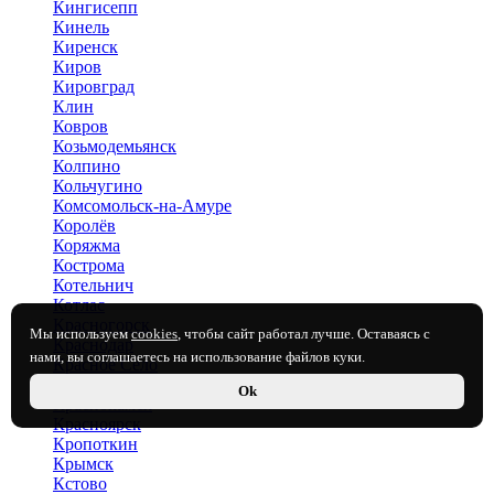
Кингисепп
Кинель
Киренск
Киров
Кировград
Клин
Ковров
Козьмодемьянск
Колпино
Кольчугино
Комсомольск-на-Амуре
Королёв
Коряжма
Кострома
Котельнич
Котлас
Красногорск
Мы используем
cookies
, чтобы сайт работал лучше. Оставаясь с
Краснодар
нами, вы соглашаетесь на использование файлов куки.
Красное Село
Краснокаменск
Ok
Краснокамск
Красноярск
Кропоткин
Крымск
Кстово