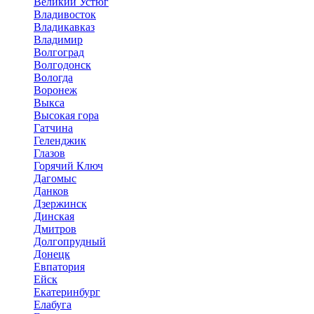
Великий Устюг
Владивосток
Владикавказ
Владимир
Волгоград
Волгодонск
Вологда
Воронеж
Выкса
Высокая гора
Гатчина
Геленджик
Глазов
Горячий Ключ
Дагомыс
Данков
Дзержинск
Динская
Дмитров
Долгопрудный
Донецк
Евпатория
Ейск
Екатеринбург
Елабуга