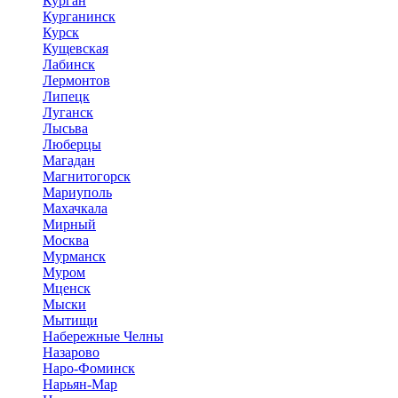
Курган
Курганинск
Курск
Кущевская
Лабинск
Лермонтов
Липецк
Луганск
Лысьва
Люберцы
Магадан
Магнитогорск
Мариуполь
Махачкала
Мирный
Москва
Мурманск
Муром
Мценск
Мыски
Мытищи
Набережные Челны
Назарово
Наро-Фоминск
Нарьян-Мар