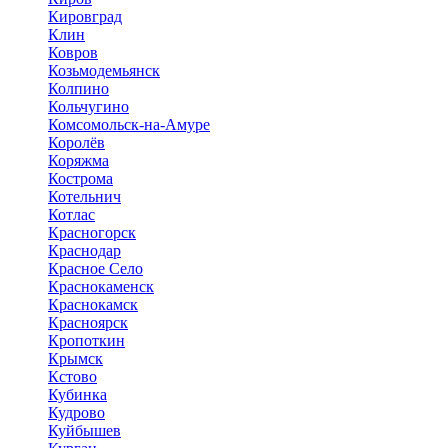
Кировград
Клин
Ковров
Козьмодемьянск
Колпино
Кольчугино
Комсомольск-на-Амуре
Королёв
Коряжма
Кострома
Котельнич
Котлас
Красногорск
Краснодар
Красное Село
Краснокаменск
Краснокамск
Красноярск
Кропоткин
Крымск
Кстово
Кубинка
Кудрово
Куйбышев