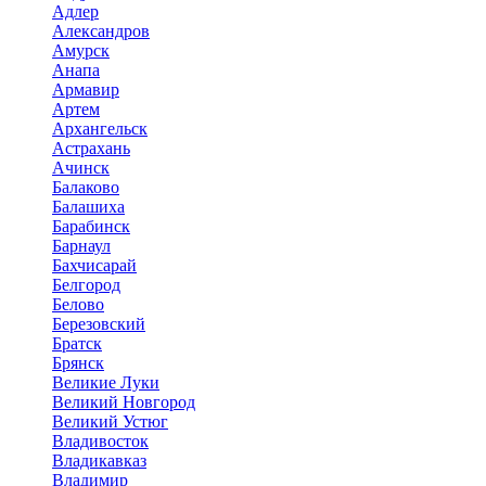
Адлер
Александров
Амурск
Анапа
Армавир
Артем
Архангельск
Астрахань
Ачинск
Балаково
Балашиха
Барабинск
Барнаул
Бахчисарай
Белгород
Белово
Березовский
Братск
Брянск
Великие Луки
Великий Новгород
Великий Устюг
Владивосток
Владикавказ
Владимир