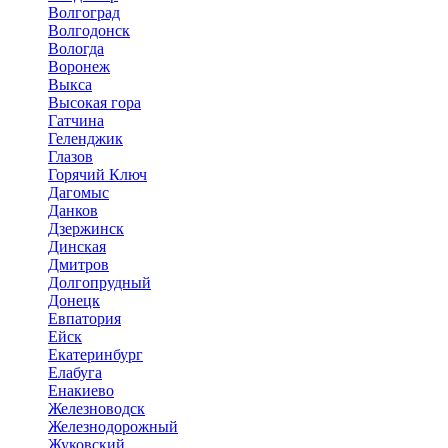
Волгоград
Волгодонск
Вологда
Воронеж
Выкса
Высокая гора
Гатчина
Геленджик
Глазов
Горячий Ключ
Дагомыс
Данков
Дзержинск
Динская
Дмитров
Долгопрудный
Донецк
Евпатория
Ейск
Екатеринбург
Елабуга
Енакиево
Железноводск
Железнодорожный
Жуковский