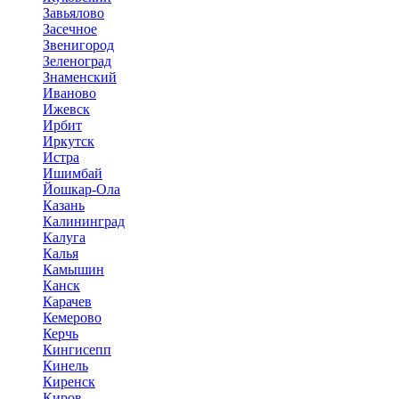
Завьялово
Засечное
Звенигород
Зеленоград
Знаменский
Иваново
Ижевск
Ирбит
Иркутск
Истра
Ишимбай
Йошкар-Ола
Казань
Калининград
Калуга
Калья
Камышин
Канск
Карачев
Кемерово
Керчь
Кингисепп
Кинель
Киренск
Киров