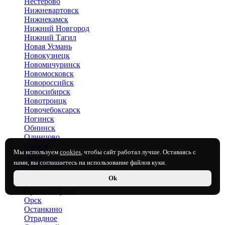
Нестерово
Нижневартовск
Нижнекамск
Нижний Новгород
Нижний Тагил
Новая Усмань
Новокузнецк
Новомичуринск
Новомосковск
Новороссийск
Новосибирск
Новотроицк
Новочебоксарск
Ногинск
Обнинск
Одинцово
Озерск
Мы используем
cookies
, чтобы сайт работал лучше. Оставаясь с
Омск
нами, вы соглашаетесь на использование файлов куки.
Омутнинск
Орёл
Ok
Оренбург
Орехово-Зуево
Орск
Останкино
Отрадное