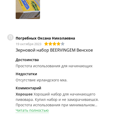
дозревание и карбонизация, на выходе
прекрасное пиво около 4% алкоголя, все ок. Не
совсем жигулевское по вкусу, но и название - А-ля
жигули, легкое хорошее пиво. Разливал в литровые
темные бутылки с бугельными пробками.
П
Погребных Оксана Николаевна
19 октября 2023
Зерновой набор BEERVINGEM Венское
Достоинства
Простота использования для начинающих
Недостатки
Отсутствие ирландского мха.
Комментарий
Хорошее
Хороший набор для начинающего
пивовара. Купил набор и не заморачиваешся.
Простота использования при минимальном
наличии оборудования. Хорошо бы в набор
Читать полностью