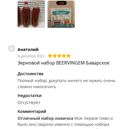
добавить ирландский мох (пиво получается
мутноватым), у многих других производителей
аналогичных наборов он в комплекте. В целом
пиво получилось хорошее, вкус насыщенный, цвет
приятный, но чистота (прозрачность) не очень. К
покупке рекомендую, но придется докупать
ирландский мох.
А
Анатолий
8 декабря 2022
Зерновой набор BEERVINGEM Баварское
Достоинства
Полный набор, докупать ничего не нужно, очень
сложно накосячить
Недостатки
Отсуствуют
Комментарий
Отличный набор новичка
Мое первое пиво и
было оно сварено именно с помощью набора