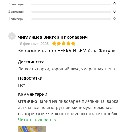
0
3 звезды
0
2 звезды
0
1 звезда
Ч
Чиглинцев Виктор Николаевич
18 февраля 2025
Зерновой набор BEERVINGEM А-ля Жигули
Достоинства
Легкость варки, хороший вкус, умеренная пена.
Недостатки
Нет
Комментарий
Отлично
Варил на пивоварне Хмельница, варка
легкая все по инструкции минимум термопауз,
осахаривание четко по времени никаких проблем,
сусло на выходе получилось хорошего золотистого
Читать полностью
цвета, сбраживалось около 12 дней, затем розлив,