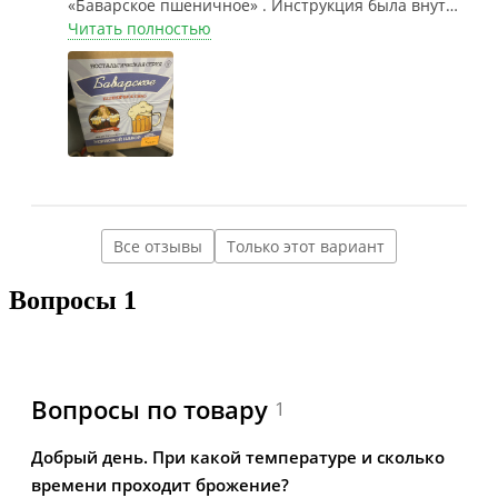
«Баварское пшеничное» . Инструкция была внутри
со всеми паузами, закладкой хмеля. Остался
Читать полностью
доволен и рад) пиво лучше,чем любое магазинное.
Все отзывы
Только этот вариант
Вопросы
1
Вопросы по товару
1
Добрый день. При какой температуре и сколько
времени проходит брожение?