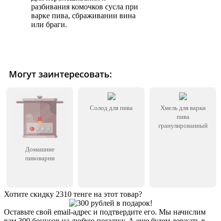
разбивания комочков сусла при
варке пива, сбраживании вина
или браги.
Могут заинтересовать:
Солод для пива
Хмель для варки
пива
гранулированный
Домашние
пивоварни
Хотите скидку 2310 тенге на этот товар?
Оставьте свой email-адрес и подтвердите его. Мы начислим
вам 300 бонусов на любую покупку. А еще будем держать в