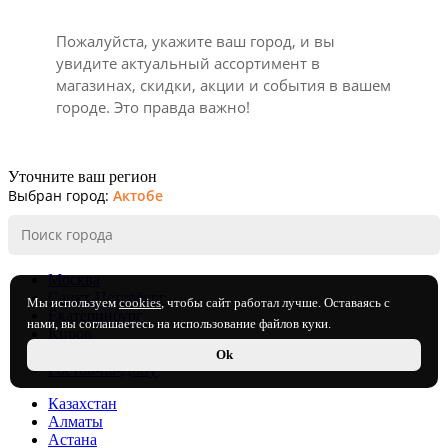
Пожалуйста, укажите ваш город, и вы
увидите актуальный ассортимент в
магазинах, скидки, акции и события в вашем
городе. Это правда важно!
Уточните ваш регион
Выбран город:
Актобе
Москва
Санкт-Петербург
Мы используем
cookies
, чтобы сайт работал лучше. Оставаясь с
Екатеринбург
нами, вы соглашаетесь на использование файлов куки.
Киров
Нижний Новгород
Ok
Ростов-на-Дону
Казахстан
Алматы
Астана