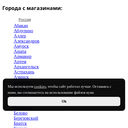
Города с магазинами:
Россия
Абакан
Абдулино
Адлер
Александров
Амурск
Анапа
Армавир
Артем
Архангельск
Астрахань
Ачинск
Балаково
Мы используем
cookies
, чтобы сайт работал лучше. Оставаясь с
Балашиха
Барабинск
нами, вы соглашаетесь на использование файлов куки.
Барнаул
Ok
Бахчисарай
Белгород
Белово
Березовский
Братск