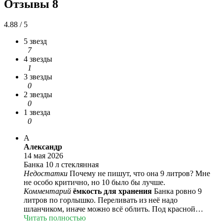
Отзывы
8
4.88 / 5
5 звезд
7
4 звезды
1
3 звезды
0
2 звезды
0
1 звезда
0
А
Александр
14 мая 2026
Банка 10 л стеклянная
Недостатки
Почему не пишут, что она 9 литров? Мне
не особо критично, но 10 было бы лучше.
Комментарий
ёмкость для хранения
Банка ровно 9
литров по горлышко. Переливать из неё надо
шланчиком, иначе можно всё облить. Под красной
крышкой ещё одна, полиэтиленовая уплотнительная.
Читать полностью