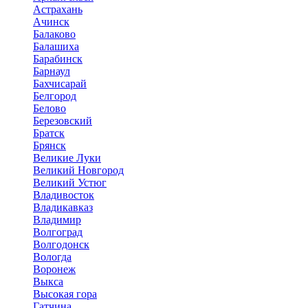
Астрахань
Ачинск
Балаково
Балашиха
Барабинск
Барнаул
Бахчисарай
Белгород
Белово
Березовский
Братск
Брянск
Великие Луки
Великий Новгород
Великий Устюг
Владивосток
Владикавказ
Владимир
Волгоград
Волгодонск
Вологда
Воронеж
Выкса
Высокая гора
Гатчина