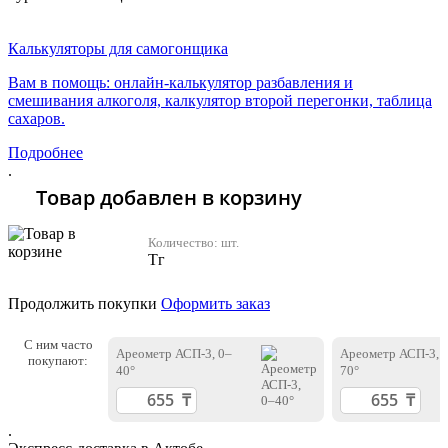
Хочу 2310 Тг
Калькуляторы для самогонщика
Вам в помощь: онлайн-калькулятор разбавления и
смешивания алкоголя, калкулятор второй перегонки, таблица
сахаров.
Подробнее
.
Товар добавлен в корзину
Количество:
шт.
Тг
Продолжить покупки
Оформить заказ
С ним часто
Ареометр АСП-3, 0–
Ареометр АСП-3, 
покупают:
40°
70°
.