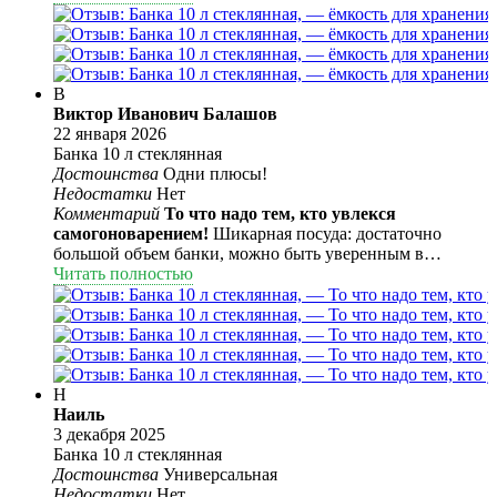
Переворачивал банку с жидкостью, не травит.
В
Виктор Иванович Балашов
22 января 2026
Банка 10 л стеклянная
Достоинства
Одни плюсы!
Недостатки
Нет
Комментарий
То что надо тем, кто увлекся
самогоноварением!
Шикарная посуда: достаточно
большой объем банки, можно быть уверенным в
толстом и прозрачном стекле банки, крепкая и надежная
Читать полностью
ручка, двух компонентная крышка. Объем банки очень
выручает при необходимости развести воду спиртом,
для получения напитка нужной крепости, а также для
очистки продукта кокосовым углем. Думаю приобрести
еще 2-3 таких банки для хранения спитра и
изготовления настоек. Честно и от души рекомендую
Н
эту посудину, берите - не пожалеете!
Наиль
3 декабря 2025
Банка 10 л стеклянная
Достоинства
Универсальная
Недостатки
Нет