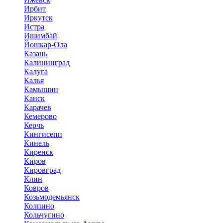
Ирбит
Иркутск
Истра
Ишимбай
Йошкар-Ола
Казань
Калининград
Калуга
Калья
Камышин
Канск
Карачев
Кемерово
Керчь
Кингисепп
Кинель
Киренск
Киров
Кировград
Клин
Ковров
Козьмодемьянск
Колпино
Кольчугино