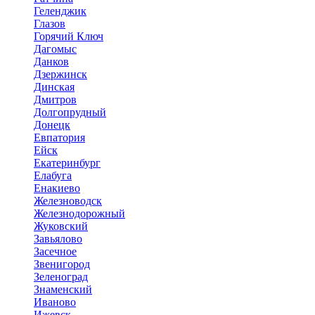
Геленджик
Глазов
Горячий Ключ
Дагомыс
Данков
Дзержинск
Динская
Дмитров
Долгопрудный
Донецк
Евпатория
Ейск
Екатеринбург
Елабуга
Енакиево
Железноводск
Железнодорожный
Жуковский
Завьялово
Засечное
Звенигород
Зеленоград
Знаменский
Иваново
Ижевск