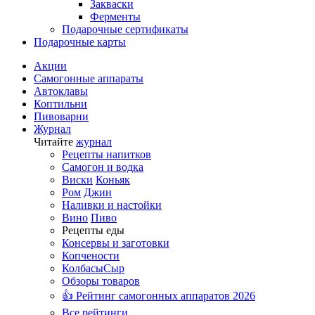
Закваски
Ферменты
Подарочные сертификаты
Подарочные карты
Акции
Самогонные аппараты
Автоклавы
Коптильни
Пивоварни
Журнал
Читайте
журнал
Рецепты напитков
Самогон и водка
Виски
Коньяк
Ром
Джин
Наливки и настойки
Вино
Пиво
Рецепты еды
Консервы и заготовки
Копчености
Колбасы
Сыр
Обзоры товаров
👍 Рейтинг самогонных аппаратов 2026
Все рейтинги