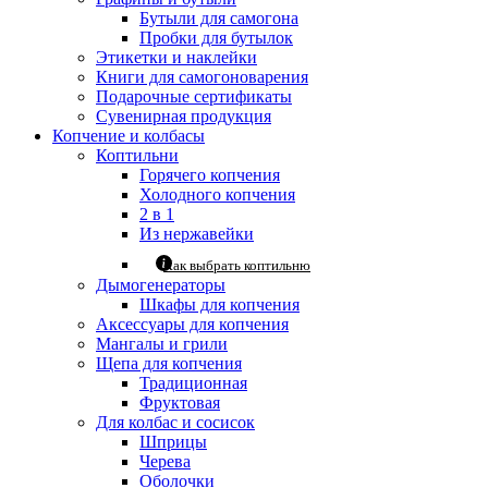
Бутыли для самогона
Пробки для бутылок
Этикетки и наклейки
Книги для самогоноварения
Подарочные сертификаты
Сувенирная продукция
Копчение и колбасы
Коптильни
Горячего копчения
Холодного копчения
2 в 1
Из нержавейки
Как выбрать коптильню
Дымогенераторы
Шкафы для копчения
Аксессуары для копчения
Мангалы и грили
Щепа для копчения
Традиционная
Фруктовая
Для колбас и сосисок
Шприцы
Черева
Оболочки