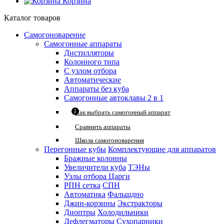
Корзина
Каталог товаров
Самогоноварение
Самогонные аппараты
Дистилляторы
Колонного типа
С узлом отбора
Автоматические
Аппараты без куба
Самогонные автоклавы 2 в 1
Как выбрать самогонный аппарат
Сравнить аппараты
Школа самогоноварения
Перегонные кубы
Комплектующие для аппаратов
Бражные колонны
Увеличители куба
ТЭНы
Узлы отбора
Царги
РПН сетка
СПН
Автоматика
Фальшдно
Джин-корзины
Экстракторы
Диоптры
Холодильники
Дефлегматоры
Сухопарники