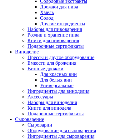
Солодовые экстракты
Дрожжи для пива
Хмель
Солод
Другие ингредиенты
Наборы для пивоварения
Розлив и хранение пива
Книги для пивоварения
Подарочные сертификаты
Виноделие
Прессы и другое оборудование
Емкости для брожения
Винные дрожжи
Для красных вин
Для белых вин
Универсальные
Ингредиенты для виноделия
Аксессуары
Наборы для виноделия
Книги для винодела
Подарочные сертификаты
Сыроварение
Сыроварни
Оборудование для сыроварения
Ингредиенты для сыроварения