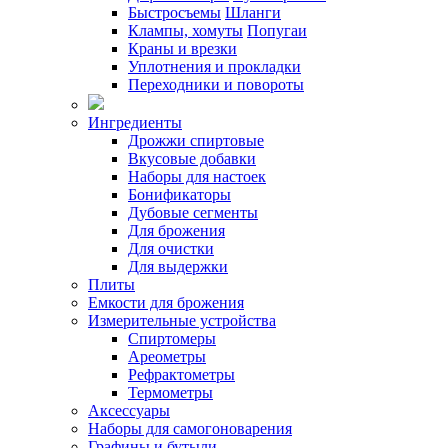
Быстросъемы
Шланги
Клампы, хомуты
Попугаи
Краны и врезки
Уплотнения и прокладки
Переходники и повороты
Ингредиенты
Дрожжи спиртовые
Вкусовые добавки
Наборы для настоек
Бонификаторы
Дубовые сегменты
Для брожения
Для очистки
Для выдержки
Плиты
Емкости для брожения
Измерительные устройства
Спиртомеры
Ареометры
Рефрактометры
Термометры
Аксессуары
Наборы для самогоноварения
Графины и бутыли