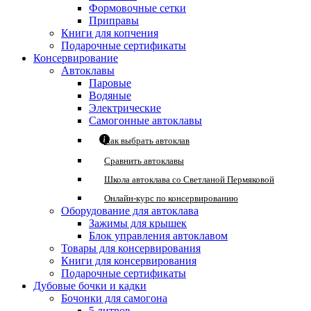
Формовочные сетки
Приправы
Книги для копчения
Подарочные сертификаты
Консервирование
Автоклавы
Паровые
Водяные
Электрические
Самогонные автоклавы
Как выбрать автоклав
Сравнить автоклавы
Школа автоклава со Светланой Пермяковой
Онлайн-курс по консервированию
Оборудование для автоклава
Зажимы для крышек
Блок управления автоклавом
Товары для консервирования
Книги для консервирования
Подарочные сертификаты
Дубовые бочки и кадки
Бочонки для самогона
5 литров