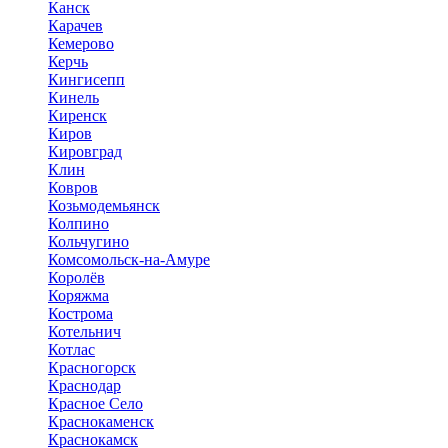
Канск
Карачев
Кемерово
Керчь
Кингисепп
Кинель
Киренск
Киров
Кировград
Клин
Ковров
Козьмодемьянск
Колпино
Кольчугино
Комсомольск-на-Амуре
Королёв
Коряжма
Кострома
Котельнич
Котлас
Красногорск
Краснодар
Красное Село
Краснокаменск
Краснокамск