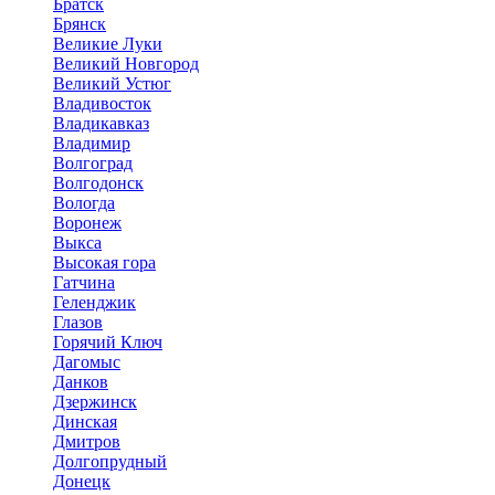
Братск
Брянск
Великие Луки
Великий Новгород
Великий Устюг
Владивосток
Владикавказ
Владимир
Волгоград
Волгодонск
Вологда
Воронеж
Выкса
Высокая гора
Гатчина
Геленджик
Глазов
Горячий Ключ
Дагомыс
Данков
Дзержинск
Динская
Дмитров
Долгопрудный
Донецк