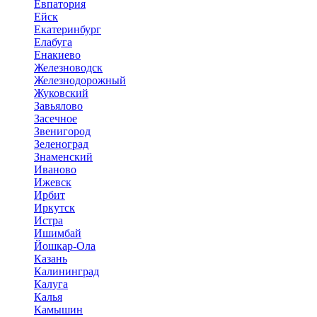
Евпатория
Ейск
Екатеринбург
Елабуга
Енакиево
Железноводск
Железнодорожный
Жуковский
Завьялово
Засечное
Звенигород
Зеленоград
Знаменский
Иваново
Ижевск
Ирбит
Иркутск
Истра
Ишимбай
Йошкар-Ола
Казань
Калининград
Калуга
Калья
Камышин