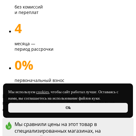
без комиссий
и переплат
4
месяца —
период рассрочки
0%
первоначальный взнос
Мы используем
cookies
, чтобы сайт работал лучше. Оставаясь с
В вашем городе нет магазинов, которые
нами, вы соглашаетесь на использование файлов куки.
предоставляют рассрочку. Оформление только
Ok
онлайн
через сайт
.
Мы сравнили цены на этот товар в
специализированных магазинах, на