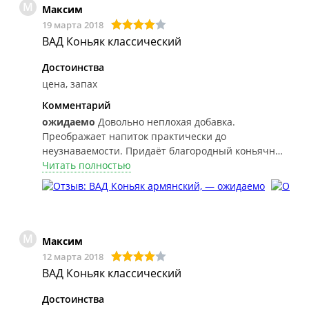
М
Максим
19 марта 2018
ВАД Коньяк классический
Достоинства
цена, запах
Комментарий
ожидаемо
Довольно неплохая добавка.
Преображает напиток практически до
неузнаваемости. Придаёт благородный коньячный
цвет. Запах очень приятный(чем-то напоминает
Читать полностью
коньяки на разлив на юге), полностью устраняется
запах сэма .
М
Максим
12 марта 2018
ВАД Коньяк классический
Достоинства