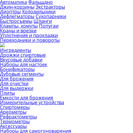
Автоматика
Фальшдно
Джин-корзины
Экстракторы
Диоптры
Холодильники
Дефлегматоры
Сухопарники
Быстросъемы
Шланги
Клампы, хомуты
Попугаи
Краны и врезки
Уплотнения и прокладки
Переходники и повороты
Ингредиенты
Дрожжи спиртовые
Вкусовые добавки
Наборы для настоек
Бонификаторы
Дубовые сегменты
Для брожения
Для очистки
Для выдержки
Плиты
Емкости для брожения
Измерительные устройства
Спиртомеры
Ареометры
Рефрактометры
Термометры
Аксессуары
Наборы для самогоноварения