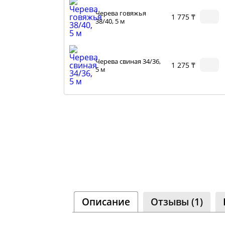
Черева говяжья
1 775 ₸
38/40, 5 м
Черева свиная 34/36,
1 275 ₸
5 м
Оболочка Белкозин
1 425 ₸
коллагеновая/45
мм/3 м
Описание
Отзывы (1)