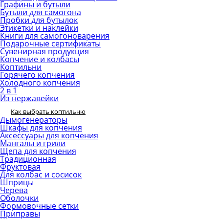
Графины и бутыли
Бутыли для самогона
Пробки для бутылок
Этикетки и наклейки
Книги для самогоноварения
Подарочные сертификаты
Сувенирная продукция
Копчение и колбасы
Коптильни
Горячего копчения
Холодного копчения
2 в 1
Из нержавейки
Как выбрать коптильню
Дымогенераторы
Шкафы для копчения
Аксессуары для копчения
Мангалы и грили
Щепа для копчения
Традиционная
Фруктовая
Для колбас и сосисок
Шприцы
Черева
Оболочки
Формовочные сетки
Приправы