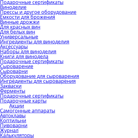
Подарочные сертификаты
Виноделие
Прессы и другое оборудование
Емкости для брожения
Винные дрожжи
Для красных вин
Для белых вин
Универсальные
Ингредиенты для виноделия
Аксессуары
Наборы для виноделия
Книги для винодела
Подарочные сертификаты
Сыроварение
Сыроварни
Оборудование для сыроварения
Ингредиенты для сыроварения
Закваски
Ферменты
Подарочные сертификаты
Подарочные карты
Акции
Самогонные аппараты
Автоклавы
Коптильни
Пивоварни
Журнал
Калькуляторы