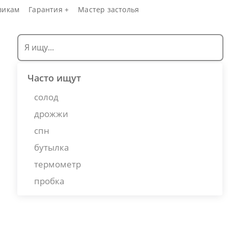
викам
Гарантия +
Мастер застолья
Часто ищут
солод
дрожжи
спн
бутылка
термометр
пробка