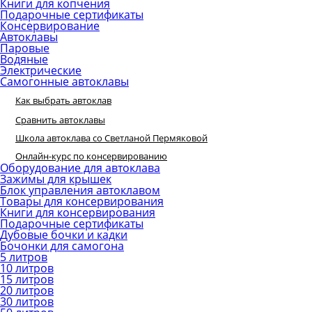
Книги для копчения
Подарочные сертификаты
Консервирование
Автоклавы
Паровые
Водяные
Электрические
Самогонные автоклавы
Как выбрать автоклав
Сравнить автоклавы
Школа автоклава со Светланой Пермяковой
Онлайн-курс по консервированию
Оборудование для автоклава
Зажимы для крышек
Блок управления автоклавом
Товары для консервирования
Книги для консервирования
Подарочные сертификаты
Дубовые бочки и кадки
Бочонки для самогона
5 литров
10 литров
15 литров
20 литров
30 литров