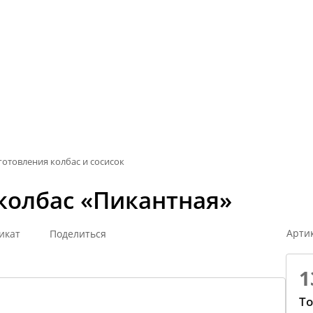
готовления колбас и сосисок
колбас «Пикантная»
Арти
икат
Поделиться
1
То