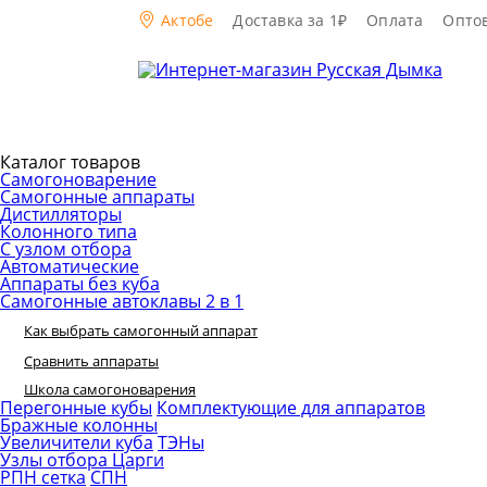
Актобе
Доставка за 1₽
Оплата
Опто
Каталог товаров
Самогоноварение
Самогонные аппараты
Дистилляторы
Колонного типа
С узлом отбора
Автоматические
Аппараты без куба
Самогонные автоклавы 2 в 1
Как выбрать самогонный аппарат
Сравнить аппараты
Школа самогоноварения
Перегонные кубы
Комплектующие для аппаратов
Бражные колонны
Увеличители куба
ТЭНы
Узлы отбора
Царги
РПН сетка
СПН