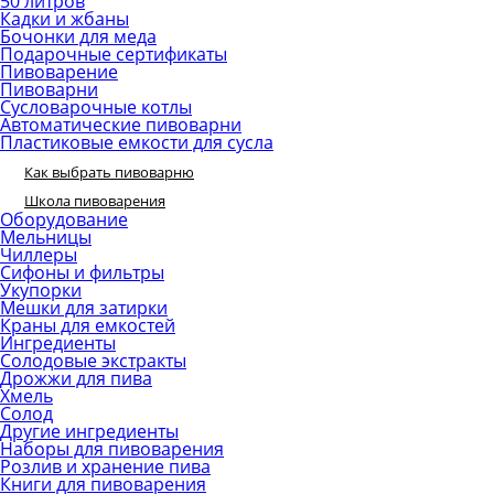
50 литров
Кадки и жбаны
Бочонки для меда
Подарочные сертификаты
Пивоварение
Пивоварни
Сусловарочные котлы
Автоматические пивоварни
Пластиковые емкости для сусла
Как выбрать пивоварню
Школа пивоварения
Оборудование
Мельницы
Чиллеры
Сифоны и фильтры
Укупорки
Мешки для затирки
Краны для емкостей
Ингредиенты
Солодовые экстракты
Дрожжи для пива
Хмель
Солод
Другие ингредиенты
Наборы для пивоварения
Розлив и хранение пива
Книги для пивоварения