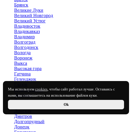
Брянск
Великие Луки
Великий Новгород
Великий Устюг
Владивосток
Владикавказ
Владимир
Волгоград
Волгодонск
Вологда
Воронеж
Выкса
Высокая гора
Гатчина
Геленджик
Глазов
Мы используем
cookies
, чтобы сайт работал лучше. Оставаясь с
Горячий Ключ
Дагомыс
нами, вы соглашаетесь на использование файлов куки.
Данков
Ok
Дзержинск
Динская
Дмитров
Долгопрудный
Донецк