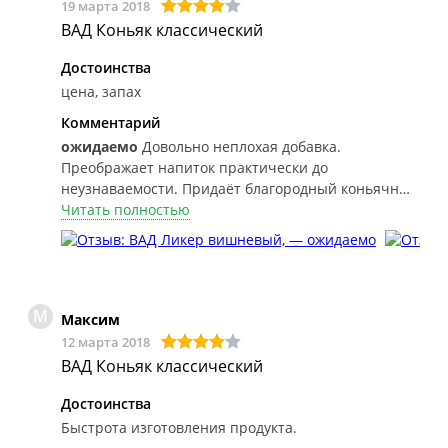
19 марта 2018
ВАД Коньяк классический
Достоинства
цена, запах
Комментарий
ожидаемо
Довольно неплохая добавка.
Преображает напиток практически до
неузнаваемости. Придаёт благородный коньячный
цвет. Запах очень приятный(чем-то напоминает
Читать полностью
коньяки на разлив на юге), полностью устраняется
запах сэма .
М
Максим
12 марта 2018
ВАД Коньяк классический
Достоинства
Быстрота изготовления продукта.