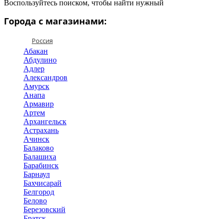
Воспользуйтесь поиском, чтобы найти нужный
Города с магазинами:
Россия
Абакан
Абдулино
Адлер
Александров
Амурск
Анапа
Армавир
Артем
Архангельск
Астрахань
Ачинск
Балаково
Балашиха
Барабинск
Барнаул
Бахчисарай
Белгород
Белово
Березовский
Братск