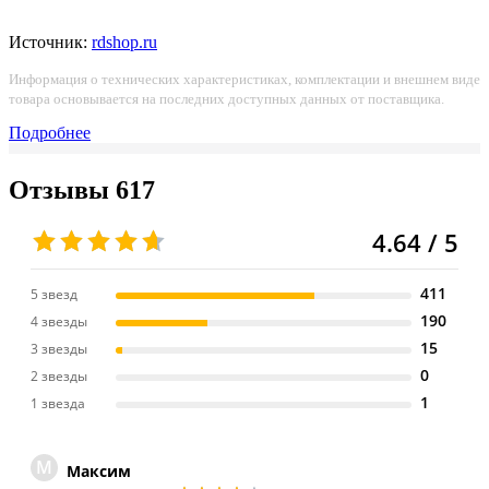
Источник:
rdshop.ru
Информация о технических характеристиках, комплектации и внешнем виде
товара основывается на последних доступных данных от поставщика.
Подробнее
Отзывы
617
4.64 / 5
411
5 звезд
190
4 звезды
15
3 звезды
0
2 звезды
1
1 звезда
М
Максим